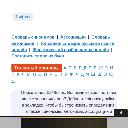
Рифмы
.
Словарь синонимов
|
Ассоциации
|
Словарь
антонимов
|
Толковый словарь русского языка
онлайн
|
Фонетический разбор слова онлайн
|
Составить слово из букв
Толковый словарь:
А
Б
В
Г
Д
Е
Ё
Ж
З
И
Й
К
Л
М
Н
О
П
Р
С
Т
У
Ф
Х
Ц
Ч
Ш
Щ
Э
Ю
Я
.
Поиск занял 0.046 сек. Вспомните, как часто вы
ищете значения слов? Добавьте sinonimy.online
в закладки, чтобы быстро искать определения,
а также синонимы, антонимы, ассоциации и
4
предложения.