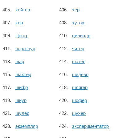
хейтер
хер
хор
хутор
Центр
цилиндр
чересчур
читер
шар
шатер
шахтер
шедевр
шифр
шлягер
шнур
шофер
шулер
шухер
экземпляр
экспериментатор