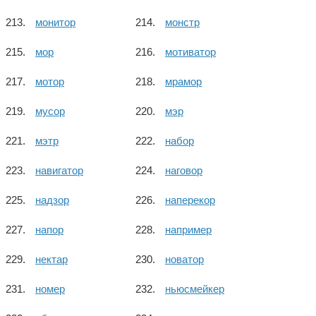
монитор
монстр
мор
мотиватор
мотор
мрамор
мусор
мэр
мэтр
набор
навигатор
наговор
надзор
наперекор
напор
например
нектар
новатор
номер
ньюсмейкер