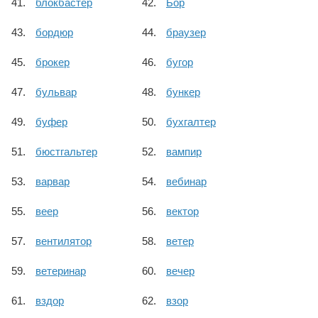
блокбастер
Бор
бордюр
браузер
брокер
бугор
бульвар
бункер
буфер
бухгалтер
бюстгальтер
вампир
варвар
вебинар
веер
вектор
вентилятор
ветер
ветеринар
вечер
вздор
взор