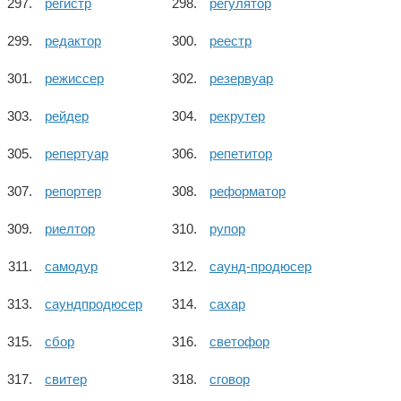
регистр
регулятор
редактор
реестр
режиссер
резервуар
рейдер
рекрутер
репертуар
репетитор
репортер
реформатор
риелтор
рупор
самодур
саунд-продюсер
саундпродюсер
сахар
сбор
светофор
свитер
сговор