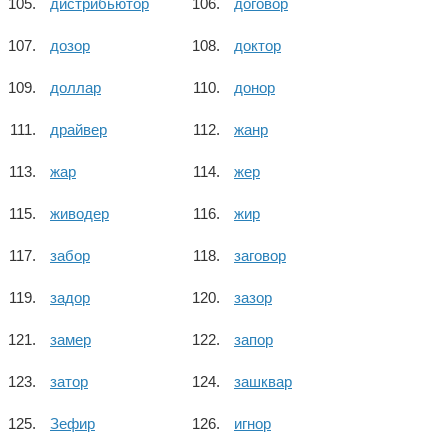
дистрибьютор
договор
дозор
доктор
доллар
донор
драйвер
жанр
жар
жер
живодер
жир
забор
заговор
задор
зазор
замер
запор
затор
зашквар
Зефир
игнор