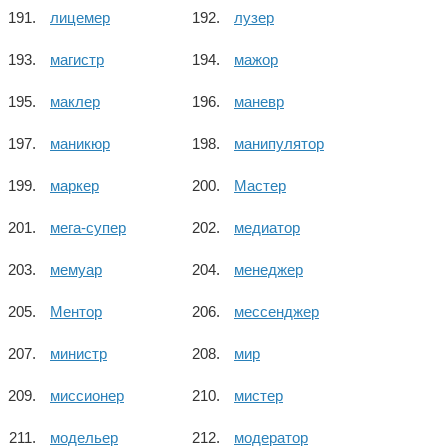
лицемер
лузер
магистр
мажор
маклер
маневр
маникюр
манипулятор
маркер
Мастер
мега-супер
медиатор
мемуар
менеджер
Ментор
мессенджер
министр
мир
миссионер
мистер
модельер
модератор