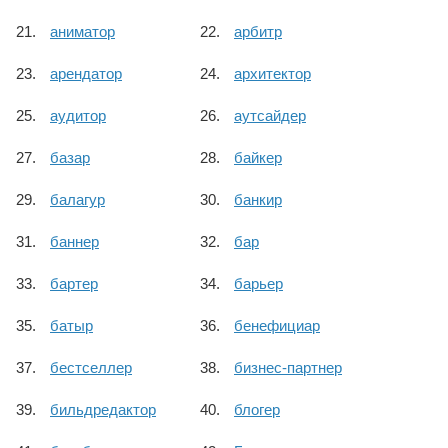
аниматор
арбитр
арендатор
архитектор
аудитор
аутсайдер
базар
байкер
балагур
банкир
баннер
бар
бартер
барьер
батыр
бенефициар
бестселлер
бизнес-партнер
бильдредактор
блогер