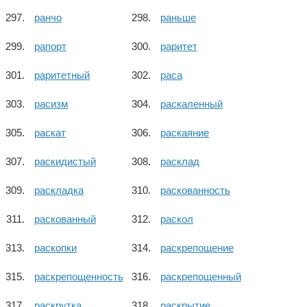
ранчо
раньше
рапорт
раритет
раритетный
раса
расизм
раскаленный
раскат
раскаяние
раскидистый
расклад
раскладка
раскованность
раскованный
раскол
раскопки
раскрепощение
раскрепощенность
раскрепощенный
раскрутка
раскрытие