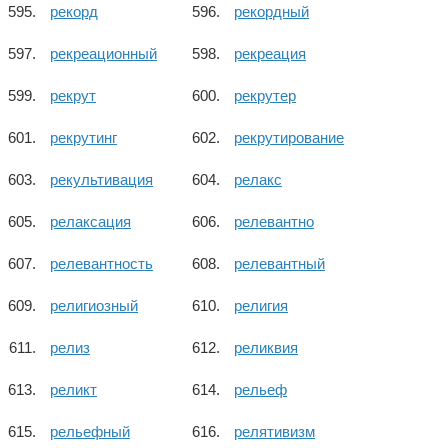
рекорд
рекордный
рекреационный
рекреация
рекрут
рекрутер
рекрутинг
рекрутирование
рекультивация
релакс
релаксация
релевантно
релевантность
релевантный
религиозный
религия
релиз
реликвия
реликт
рельеф
рельефный
релятивизм