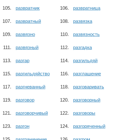
развратник
развратница
развратный
развязка
развязно
развязность
развязный
разгадка
разгар
разгильдяй
разгильдяйство
разглашение
разгневанный
разговаривать
разговор
разговорный
разговорчивый
разговоры
разгон
разгоряченный
разграничение
разгром