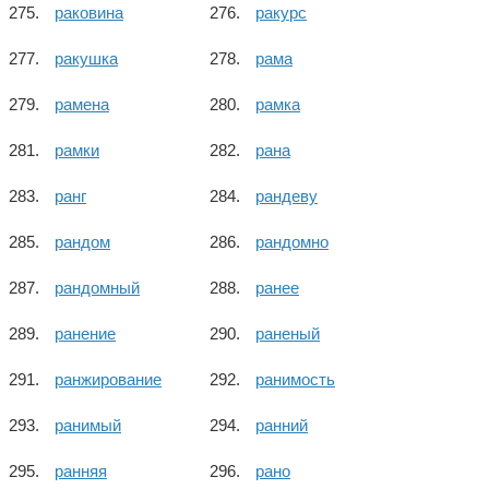
раковина
ракурс
ракушка
рама
рамена
рамка
рамки
рана
ранг
рандеву
рандом
рандомно
рандомный
ранее
ранение
раненый
ранжирование
ранимость
ранимый
ранний
ранняя
рано