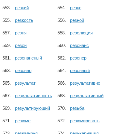
резкий
резко
резкость
резной
резня
резолюция
резон
резонанс
резонансный
резонер
резонно
резонный
результат
результативно
результативность
результативный
результирующий
резьба
резюме
резюмировать
резюмируя
реинкарнация