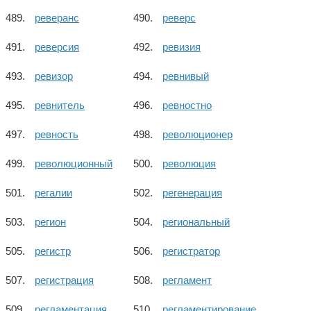
реверанс
реверс
реверсия
ревизия
ревизор
ревнивый
ревнитель
ревностно
ревность
революционер
революционный
революция
регалии
регенерация
регион
региональный
регистр
регистратор
регистрация
регламент
регламентация
регламентирование