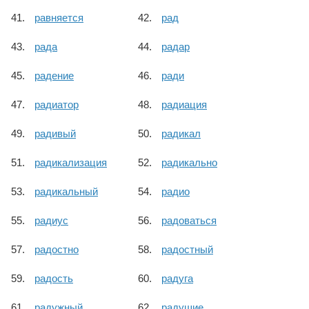
равняется
рад
рада
радар
радение
ради
радиатор
радиация
радивый
радикал
радикализация
радикально
радикальный
радио
радиус
радоваться
радостно
радостный
радость
радуга
радужный
радушие