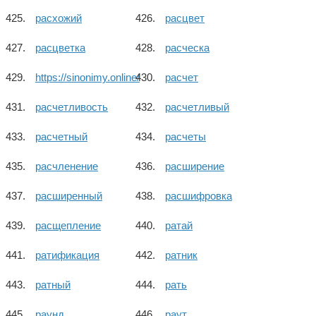
расхожий
расцвет
расцветка
расческа
https://sinonimy.online/
расчет
расчетливость
расчетливый
расчетный
расчеты
расчленение
расширение
расширенный
расшифровка
расщепление
ратай
ратификация
ратник
ратный
рать
раунд
раут