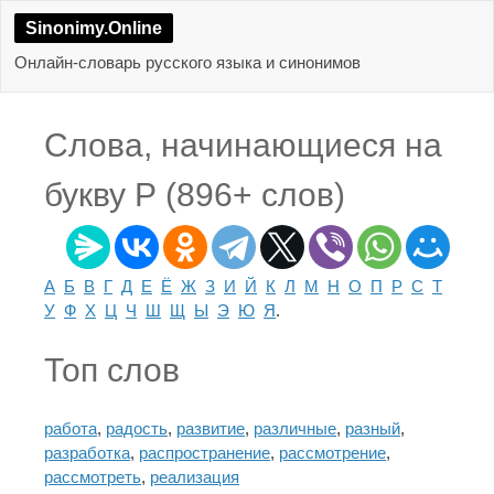
Sinonimy.Online
Онлайн-словарь русского языка и синонимов
Слова, начинающиеся на
букву Р (896+ слов)
А
Б
В
Г
Д
Е
Ё
Ж
З
И
Й
К
Л
М
Н
О
П
Р
С
Т
У
Ф
Х
Ц
Ч
Ш
Щ
Ы
Э
Ю
Я
.
Топ слов
работа
,
радость
,
развитие
,
различные
,
разный
,
разработка
,
распространение
,
рассмотрение
,
рассмотреть
,
реализация