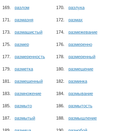
разлом
разлука
размазня
размах
размашистый
размежевание
размер
размеренно
размеренность
размеренный
разметка
размещение
размещенный
разминка
размножение
размывание
размыто
размытость
размытый
размышление
разница
разнобой