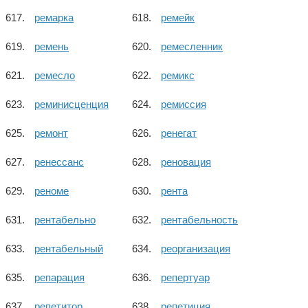
ремарка
ремейк
ремень
ремесленник
ремесло
ремикс
реминисценция
ремиссия
ремонт
ренегат
ренессанс
реновация
реноме
рента
рентабельно
рентабельность
рентабельный
реорганизация
репарация
репертуар
репетитор
репетиция