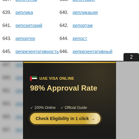
реплика
репликация
репозиторий
репортаж
репортер
репост
репрезентативность
репрезентативный
1
репрезентация
репрессивный
репрессия
реприза
реприманд
репродуктивный
репродукция
репутация
ресепшен
ресепшн
ресоциализация
респект