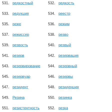
редкостный
редкость
редукция
реестр
реже
режим
режиссер
резво
резвость
резвый
резерв
резервация
резервирование
резервный
резервуар
резервы
резидент
резиденция
Резина
резинка
резистентность
резка