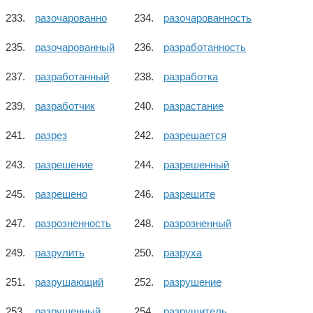
разочарованно
разочарованность
разочарованный
разработанность
разработанный
разработка
разработчик
разрастание
разрез
разрешается
разрешение
разрешенный
разрешено
разрешите
разрозненность
разрозненный
разрулить
разруха
разрушающий
разрушение
разрушенный
разрушитель