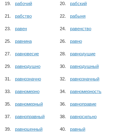
рабочий
рабский
рабство
рабыня
равен
равенство
равнина
равно
равновесие
равнодушие
равнодушно
равнодушный
равнозначно
равнозначный
равномерно
равномерность
равномерный
равноправие
равноправный
равносильно
равноценный
равный