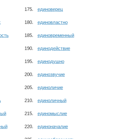
единоверец
к
единовластно
ость
единовременный
единодействие
единодушно
единозвучие
единоличие
ь
единоличный
ный
единомыслие
ный
единоначалие