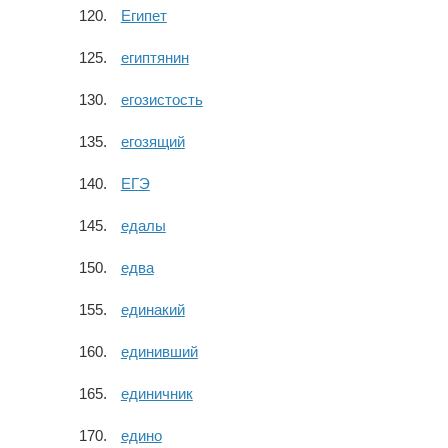
Египет
египтянин
егозистость
егозящий
ЕГЭ
едалы
едва
единакий
единивший
единичник
едино