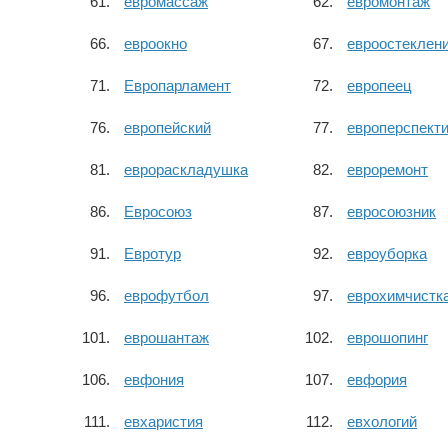
евромассаж
евромонтаж
евроокно
евроостеклен
Европарламент
европеец
европейский
европерспект
еврораскладушка
евроремонт
Евросоюз
евросоюзник
Евротур
евроуборка
еврофутбол
еврохимчистк
еврошантаж
еврошопинг
евфония
евфория
евхаристия
евхологий