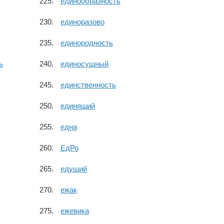
единообразность
единоразово
единородность
ь
единосущный
единственность
единящий
една
ЕдРо
едущий
ежак
ежевика