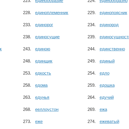
единообразие
единообразно
единоплеменник
единопоясник
единорог
единород
единосущие
единосущност
к
единою
единственно
единщик
единый
едкость
едло
едома
едошка
едунья
едучий
ееллоустон
ежа
еже
ежеватый