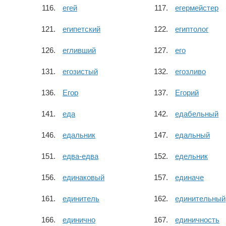
егей
егермейстер
египетский
египтолог
егливший
его
егозистый
егозливо
Егор
Егорий
еда
едабельный
едальник
едальный
едва-едва
едельник
единаковый
единаче
единитель
единительный
единично
единичность