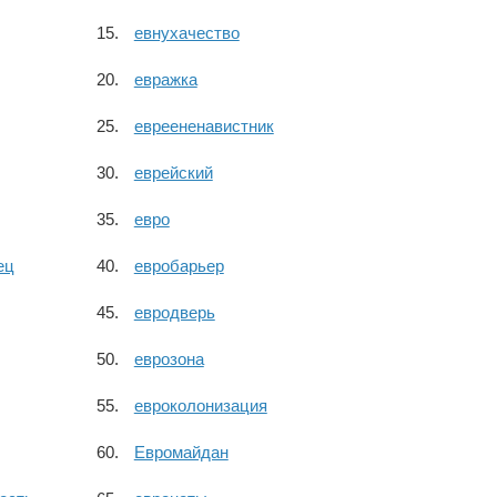
евнухачество
евражка
евреененавистник
еврейский
евро
ец
евробарьер
евродверь
еврозона
евроколонизация
Евромайдан