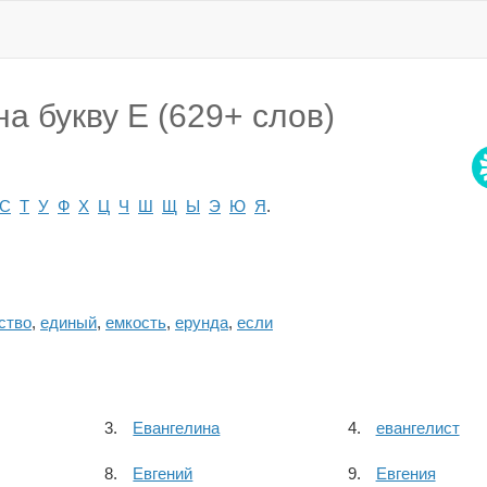
а букву Е (629+ слов)
С
Т
У
Ф
Х
Ц
Ч
Ш
Щ
Ы
Э
Ю
Я
.
ство
,
единый
,
емкость
,
ерунда
,
если
Евангелина
евангелист
Евгений
Евгения