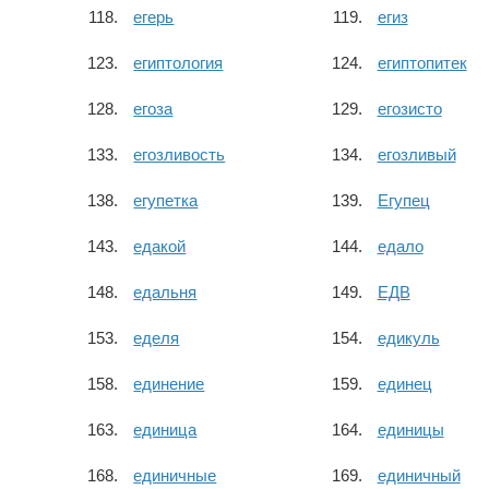
егерь
егиз
египтология
египтопитек
егоза
егозисто
егозливость
егозливый
егупетка
Егупец
едакой
едало
едальня
ЕДВ
еделя
едикуль
единение
единец
единица
единицы
единичные
единичный