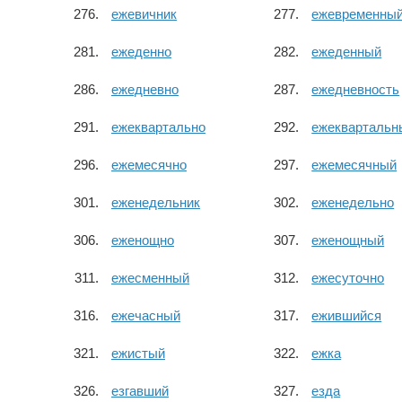
ежевичник
ежевременны
ежеденно
ежеденный
ежедневно
ежедневность
ежеквартально
ежеквартальн
ежемесячно
ежемесячный
еженедельник
еженедельно
еженощно
еженощный
ежесменный
ежесуточно
ежечасный
ежившийся
ежистый
ежка
езгавший
езда