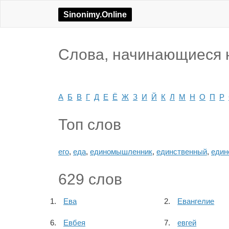
Sinonimy.Online
Слова, начинающиеся н
А
Б
В
Г
Д
Е
Ё
Ж
З
И
Й
К
Л
М
Н
О
П
Р
Топ слов
его
,
еда
,
единомышленник
,
единственный
,
един
629 слов
Ева
Евангелие
Евбея
евгей