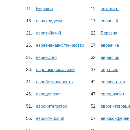
Евдокия
евкалипт
евнухоидизм
евонный
евразийский
Евразия
евреененавистничество
евреечка
еврейство
еврейчик
евро-американский
евро-поп
евробезопасность
евровагонка
евродепозит
евродизайн
евроинтегратор
евроинтеграц
еврокомиссия
евроконферен