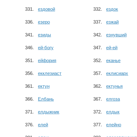
ездовой
ездок
езеро
езжай
езиды
езнувший
ей-богу
ей-ей
ейфория
еканье
екклезиаст
еклисиарх
ектун
ектунья
Елбань
елгоза
елдыжник
елдык
елей
елейно