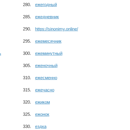
ежегодный
ежедневник
https://sinonimy.online/
ежемесячник
ь
ежеминутный
еженочный
ежесменно
ежечасно
ежиком
ежонок
ездка