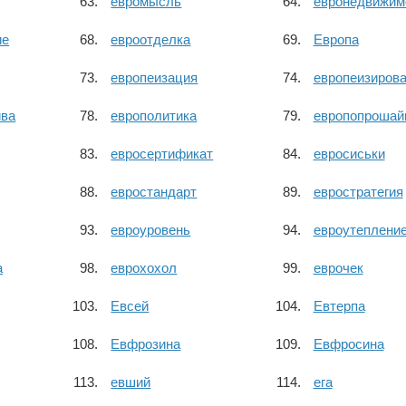
евромысль
евронедвижим
ие
евроотделка
Европа
европеизация
европеизиров
ива
европолитика
европопрошай
евросертификат
евросиськи
евростандарт
евростратегия
евроуровень
евроутеплени
а
еврохохол
еврочек
Евсей
Евтерпа
Евфрозина
Евфросина
евший
ега