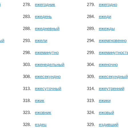
й
ежегодник
ежегодно
ежедень
ежеди
ежедневный
ежежды
ый
ежели
ежемгновенно
ежеминутно
ежеминутност
еженедельный
еженочно
ежесекундно
ежесекундный
ежесуточный
ежеутренний
ежик
ежики
ежовник
ежовый
ездец
ездивший