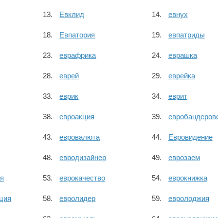
Евклид
евнух
Евпатория
евпатриды
еврафрика
еврашка
еврей
еврейка
еврик
еврит
евроакция
евробандеров
евровалюта
Евровидение
евродизайнер
еврозаем
ия
еврокачество
еврокнижка
ция
евролидер
евролоджия