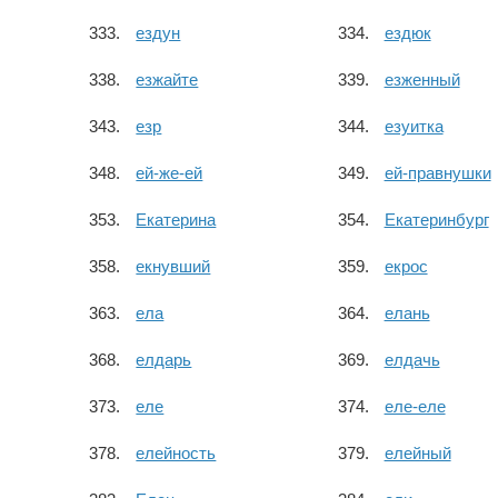
ездун
ездюк
езжайте
езженный
езр
езуитка
ей-же-ей
ей-правнушки
Екатерина
Екатеринбург
екнувший
екрос
ела
елань
елдарь
елдачь
еле
еле-еле
елейность
елейный