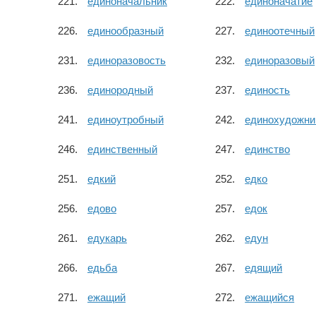
единоначальник
единоначатие
единообразный
единоотечный
единоразовость
единоразовый
единородный
единость
единоутробный
единохудожни
единственный
единство
едкий
едко
едово
едок
едукарь
едун
едьба
едящий
ежащий
ежащийся