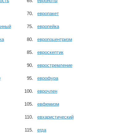
ость
евроноты
европакет
анный
европейка
ка
европоцентризм
евроскептик
евростремление
е
еврофура
еврочлен
евфемизм
евхаристический
егда