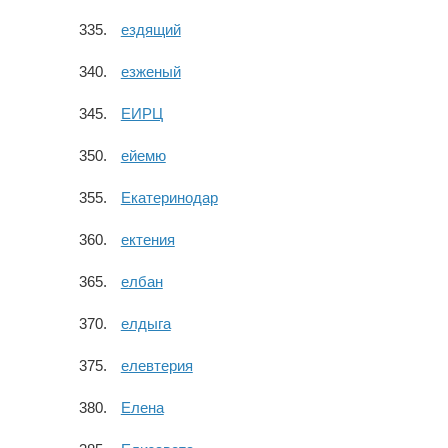
ездящий
езженый
ЕИРЦ
ейемю
Екатеринодар
ектения
елбан
елдыга
елевтерия
Елена