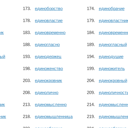
единоборство
единобрачие
единовластие
единовластни
ик
единовременно
единовременн
единогласно
единогласный
ный
единодержец
единодушие
единоженство
единожитель
единокровник
единокровный
единолично
единоличност
ник
единомысленно
единомыслен
ник
единомышленница
единомышлен