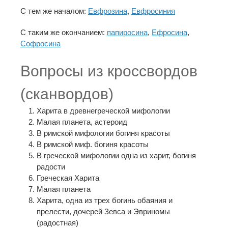
С тем же началом:
Евфрозина
,
Евфросиния
С таким же окончанием:
папиросина
,
Ефросина
,
Софросина
Вопросы из кроссвордов
(сканвордов)
Харита в древнегреческой мифологии
Малая планета, астероид
В римской мифологии богиня красоты
В римской миф. богиня красоты
В греческой мифологии одна из харит, богиня
радости
Греческая Харита
Малая планета
Харита, одна из трех богинь обаяния и
прелести, дочерей Зевса и Эвриномы
(радостная)