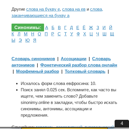
Другие
слова на букву е
,
слова на ев
и
слова,
заканчивающиеся на букву а
Синонимы:
А
Б
В
Г
Д
Е
Ё
Ж
З
И
Й
К
Л
М
Н
О
П
Р
С
Т
У
Ф
Х
Ц
Ч
Ш
Щ
Ы
Э
Ю
Я
Словарь синонимов
|
Ассоциации
|
Словарь
антонимов
|
Фонетический разбор слова онлайн
|
Морфемный разбор
|
Толковый словарь
|
Искалось форм слова евфросина: 10.
Поиск занял 0.025 сек. Вспомните, как часто вы
ищете, чем заменить слово? Добавьте
sinonimy.online в закладки, чтобы быстро искать
синонимы, антонимы, ассоциации и
предложения.
4
Случайное:
торопись
,
разозливший
,
тутоводческий