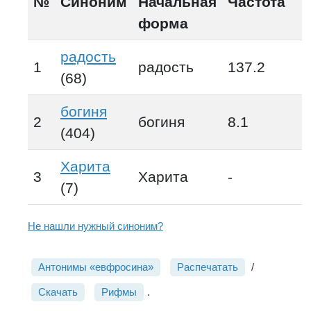
№
Синоним
Начальная
Частота
форма
радость
1
радость
137.2
(68)
богиня
2
богиня
8.1
(404)
Харита
3
Харита
-
(7)
Не нашли нужный синоним?
Антонимы «евфросина»
Распечатать
/
Скачать
Рифмы
.