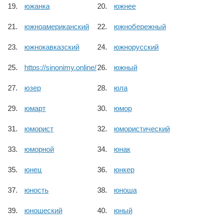
южанка
южнее
южноамериканский
южнобережный
южнокавказский
южнорусский
https://sinonimy.online/
южный
юзер
юла
юмарт
юмор
юморист
юмористический
юморной
юнак
юнец
юнкер
юность
юноша
юношеский
юный