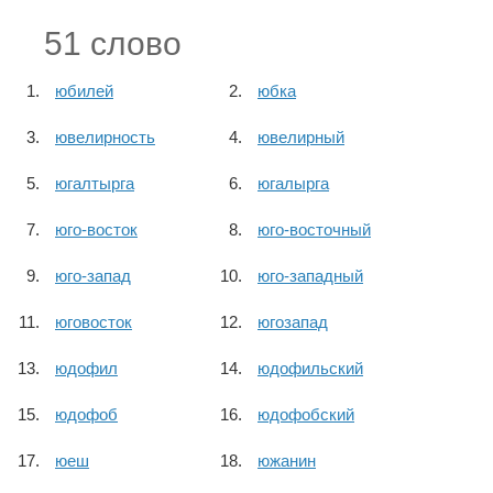
51 слово
юбилей
юбка
ювелирность
ювелирный
югалтырга
югалырга
юго-восток
юго-восточный
юго-запад
юго-западный
юговосток
югозапад
юдофил
юдофильский
юдофоб
юдофобский
юеш
южанин