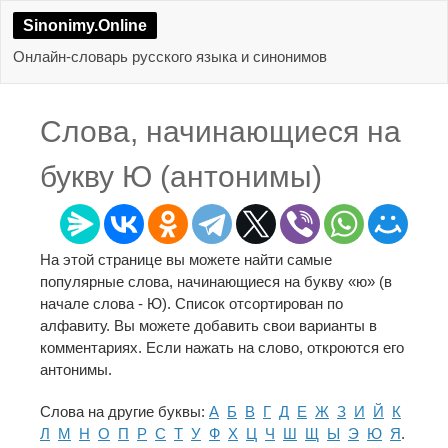
Sinonimy.Online
Онлайн-словарь русского языка и синонимов
Слова, начинающиеся на
букву Ю (антонимы)
На этой странице вы можете найти самые
популярные слова, начинающиеся на букву «ю» (в
начале слова - Ю). Список отсортирован по
алфавиту. Вы можете добавить свои варианты в
комментариях. Если нажать на слово, откроются его
антонимы.
Слова на другие буквы:
А
Б
В
Г
Д
Е
Ж
З
И
Й
К
Л
М
Н
О
П
Р
С
Т
У
Ф
Х
Ц
Ч
Ш
Щ
Ы
Э
Ю
Я
.