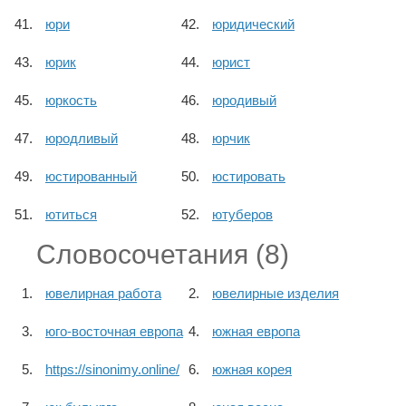
юри
юридический
юрик
юрист
юркость
юродивый
юродливый
юрчик
юстированный
юстировать
ютиться
ютуберов
Словосочетания (8)
ювелирная работа
ювелирные изделия
юго-восточная европа
южная европа
https://sinonimy.online/
южная корея