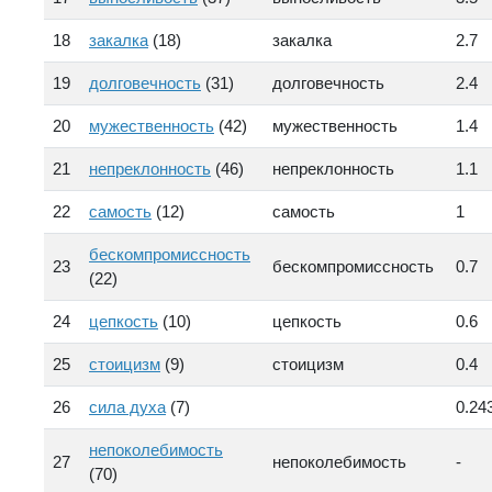
18
закалка
(18)
закалка
2.7
19
долговечность
(31)
долговечность
2.4
20
мужественность
(42)
мужественность
1.4
21
непреклонность
(46)
непреклонность
1.1
22
самость
(12)
самость
1
бескомпромиссность
23
бескомпромиссность
0.7
(22)
24
цепкость
(10)
цепкость
0.6
25
стоицизм
(9)
стоицизм
0.4
26
сила духа
(7)
0.24
непоколебимость
27
непоколебимость
-
(70)