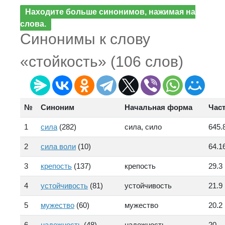
Находите больше синонимов, нажимая на
слова.
Синонимы к слову
«стойкость» (106 слов)
№
Синоним
Начальная форма
Час
1
сила
(282)
сила, сило
645.
2
сила воли
(10)
64.1
3
крепость
(137)
крепость
29.3
4
устойчивость
(81)
устойчивость
21.9
5
мужество
(60)
мужество
20.2
6
надежность
(48)
надежность
20