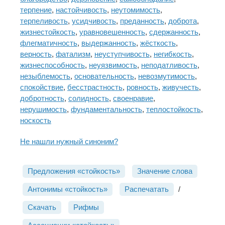
терпение
,
настойчивость
,
неутомимость
,
терпеливость
,
усидчивость
,
преданность
,
доброта
,
жизнестойкость
,
уравновешенность
,
сдержанность
,
флегматичность
,
выдержанность
,
жёсткость
,
верность
,
фатализм
,
неуступчивость
,
негибкость
,
жизнеспособность
,
неуязвимость
,
неподатливость
,
незыблемость
,
основательность
,
невозмутимость
,
спокойствие
,
бесстрастность
,
ровность
,
живучесть
,
добротность
,
солидность
,
своенравие
,
нерушимость
,
фундаментальность
,
теплостойкость
,
носкость
Не нашли нужный синоним?
Предложения «стойкость»
Значение слова
Антонимы «стойкость»
Распечатать
/
Скачать
Рифмы