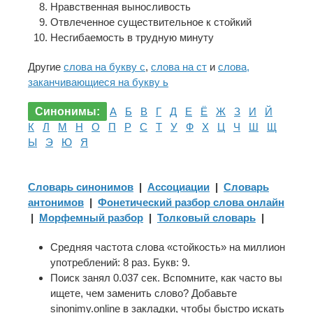
Нравственная выносливость
Отвлеченное существительное к стойкий
Несгибаемость в трудную минуту
Другие
слова на букву с
,
слова на ст
и
слова,
заканчивающиеся на букву ь
Синонимы:
А
Б
В
Г
Д
Е
Ё
Ж
З
И
Й
К
Л
М
Н
О
П
Р
С
Т
У
Ф
Х
Ц
Ч
Ш
Щ
Ы
Э
Ю
Я
Словарь синонимов
|
Ассоциации
|
Словарь
антонимов
|
Фонетический разбор слова онлайн
|
Морфемный разбор
|
Толковый словарь
|
Средняя частота слова «стойкость» на миллион
употреблений: 8 раз. Букв: 9.
Поиск занял 0.037 сек. Вспомните, как часто вы
ищете, чем заменить слово? Добавьте
sinonimy.online в закладки, чтобы быстро искать