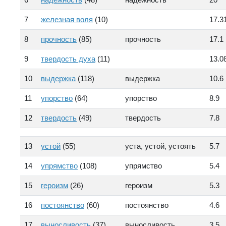
7
железная воля
(10)
17.3
8
прочность
(85)
прочность
17.1
9
твердость духа
(11)
13.0
10
выдержка
(118)
выдержка
10.6
11
упорство
(64)
упорство
8.9
12
твердость
(49)
твердость
7.8
13
устой
(55)
уста, устой, устоять
5.7
14
упрямство
(108)
упрямство
5.4
15
героизм
(26)
героизм
5.3
16
постоянство
(60)
постоянство
4.6
17
выносливость
(37)
выносливость
3.5