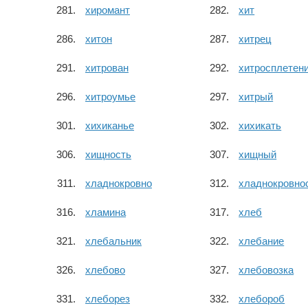
хиромант
хит
хитон
хитрец
хитрован
хитросплетен
хитроумье
хитрый
хихиканье
хихикать
хищность
хищный
хладнокровно
хладнокровно
хламина
хлеб
хлебальник
хлебание
хлебово
хлебовозка
хлеборез
хлебороб