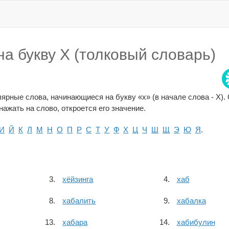
а букву Х (толковый словарь)
ярные слова, начинающиеся на букву «х» (в начале слова - Х).
ажать на слово, откроется его значение.
И
Й
К
Л
М
Н
О
П
Р
С
Т
У
Ф
Х
Ц
Ч
Ш
Щ
Э
Ю
Я
.
хёйзинга
хаб
хабалить
хабалка
хабара
хабибулин