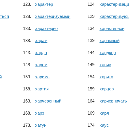
характер
характеризаци
аться
характеризуемый
характеризую
характерно
характерной
харам
харамный
харда
хардкор
харем
харив
й
харима
харита
хартия
харцер
харчевенный
харчевничать
харэ
харя
хатун
хаус