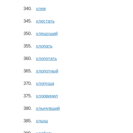
хлев
хлестать
хлещущий
хлопать
хлопотать
хлопотный
хлопуша
хлорвинил
хлынувший
хлыщ