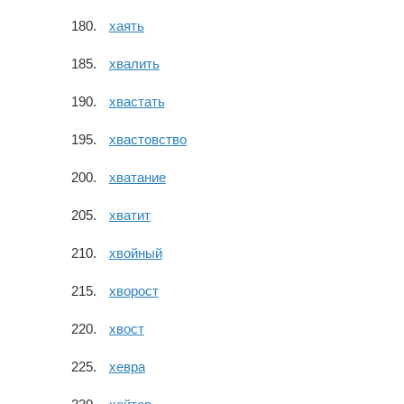
хаять
хвалить
хвастать
хвастовство
хватание
хватит
хвойный
хворост
хвост
хевра