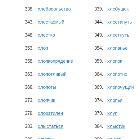
й
хлебосольство
хлебушек
хлестаемый
хлестануть
хлестко
хлестнуть
хлоп
хлопанье
хлопкопрядение
хлопок
хлопотливый
хлопотно
хлопоты
хлопочущий
хлопчик
хлопья
хлорэтилен
хлуп
хлыстаться
хлыстик