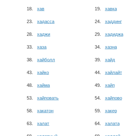
хав
хавка
хадасса
хаддинг
хаджи
хадиджа
хаза
хазна
хайболл
хайд
хайко
хайлайт
хайма
хайп
хайповать
хайпово
хакатон
хакер
халат
халата