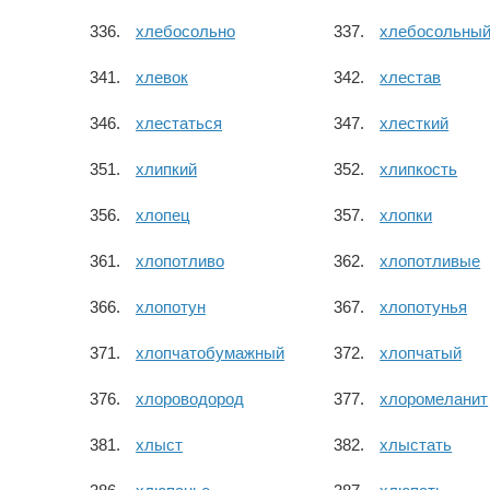
хлебосольно
хлебосольны
хлевок
хлестав
хлестаться
хлесткий
хлипкий
хлипкость
хлопец
хлопки
хлопотливо
хлопотливые
хлопотун
хлопотунья
хлопчатобумажный
хлопчатый
хлороводород
хлоромеланит
хлыст
хлыстать