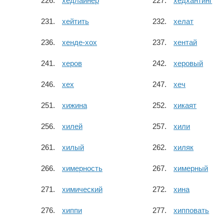
хедлайнер
хедхантинг
хейтить
хелат
хенде-хох
хентай
херов
херовый
хех
хеч
хижина
хикаят
хилей
хили
хилый
хиляк
химерность
химерный
химический
хина
хиппи
хипповать