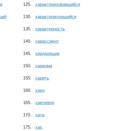
я
характеризовавшийся
щий
характеризующийся
характерность
харассмент
хардкорщик
харизма
харить
харч
харчевня
хата
хах