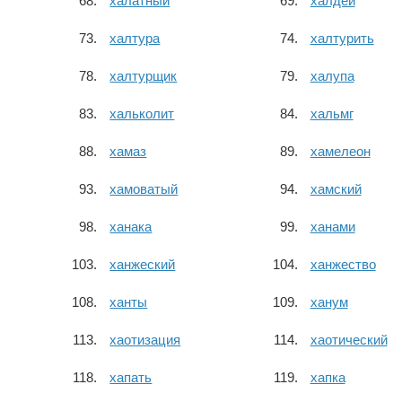
халатный
халдей
халтура
халтурить
халтурщик
халупа
хальколит
хальмг
хамаз
хамелеон
хамоватый
хамский
ханака
ханами
ханжеский
ханжество
ханты
ханум
хаотизация
хаотический
хапать
хапка