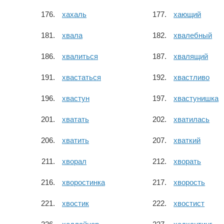
хахаль
хающий
хвала
хвалебный
хвалиться
хвалящий
хвастаться
хвастливо
хвастун
хвастунишка
хватать
хватилась
хватить
хваткий
хворал
хворать
хворостинка
хворость
хвостик
хвостист