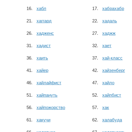
хабл
хабрахабр
хаггард
хадаль
хадженс
хаджж
хадист
хает
хаить
хай-класс
хайер
хайзенберг
хайлайфист
хайло
хайпануть
хайпбист
хайпожорство
хак
хакучи
халабуда