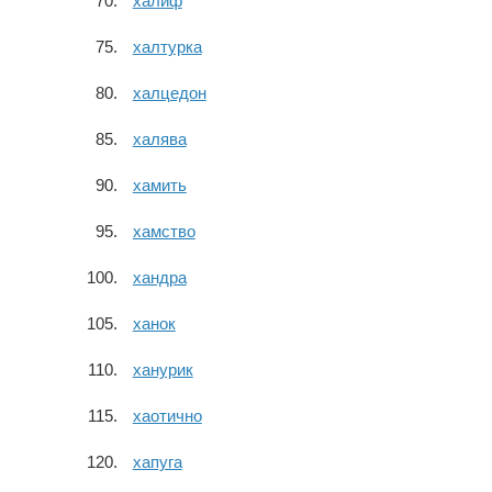
халиф
халтурка
халцедон
халява
хамить
хамство
хандра
ханок
ханурик
хаотично
хапуга