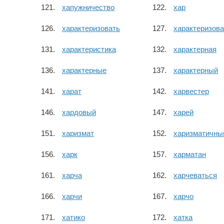
хапужничество
хар
характеризовать
характеризов
характеристика
характерная
характерные
характерный
харат
харвестер
хардовый
харей
харизмат
харизматичны
харк
харматан
харча
харчеваться
харчи
харчо
хатико
хатка