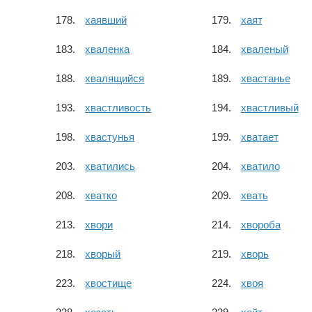
хаявший
хаят
хваленка
хваленый
хвалящийся
хвастанье
хвастливость
хвастливый
хвастунья
хватает
хватились
хватило
хватко
хвать
хвори
хвороба
хворый
хворь
хвостище
хвоя