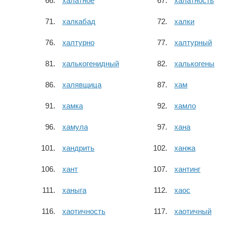
халатное
халатность
халкабад
халки
халтурно
халтурный
халькогенидный
халькогены
халявщица
хам
хамка
хамло
хамула
хана
хандрить
ханжа
хант
хантинг
ханыга
хаос
хаотичность
хаотичный