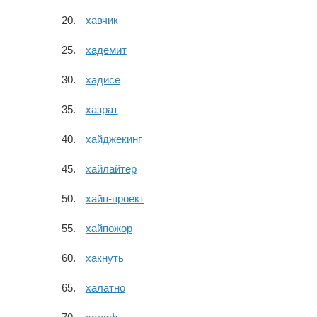
хавчик
хадемит
хадисе
хазрат
хайджекинг
хайлайтер
хайп-проект
хайпожор
хакнуть
халатно