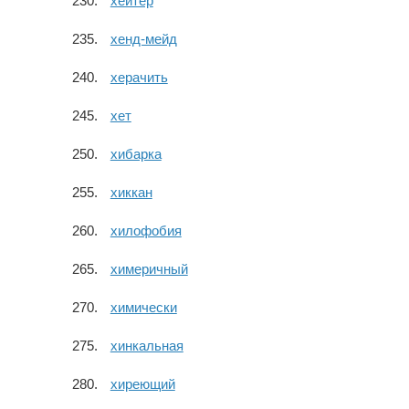
хейтер
хенд-мейд
херачить
хет
хибарка
хиккан
хилофобия
химеричный
химически
хинкальная
хиреющий