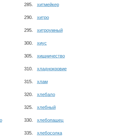
хитмейкер
хитро
хитроумный
хиус
хищничество
хладнокровие
хлам
хлебало
хлебный
о
хлебопашец
хлебосолка