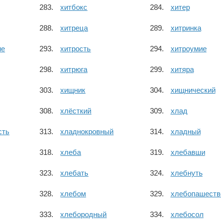
хитбокс
хитер
хитреца
хитринка
ие
хитрость
хитроумие
хитрюга
хитяра
хищник
хищнический
хлёсткий
хлад
сть
хладнокровный
хладный
хлеба
хлебавши
хлебать
хлебнуть
хлебом
хлебопашеств
хлебородный
хлебосол