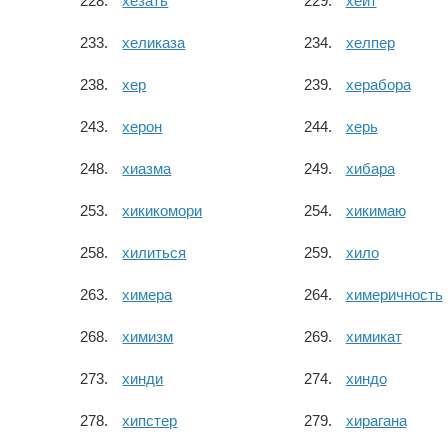
хезать
хейт
хеликаза
хелпер
хер
херабора
херон
херь
хиазма
хибара
хикикомори
хикимаю
хилиться
хило
химера
химеричность
химизм
химикат
хинди
хиндо
хипстер
хирагана