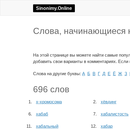
Sinonimy.Online
Слова, начинающиеся н
На этой странице вы можете найти самые попул
добавить свои варианты в комментариях. Если н
Слова на другие буквы:
А
Б
В
Г
Д
Е
Ё
Ж
З
696 слов
х-хромосома
хёвдинг
хабаб
хабалистость
хабальный
хабар