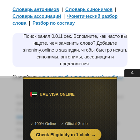
Словарь антонимов
|
Словарь синонимов
|
Словарь ассоциаций
|
Фонетический разбор
слова
|
Разбор по составу
Поиск занял 0.011 сек. Вспомните, как часто вы
ищете, чем заменить слово? Добавьте
sinonimy.online в закладки, чтобы быстро искать
синонимы, антонимы, ассоциации и
предложения.
4
Случайное:
пластический
,
продолговатый
,
сгибать
© 2012 — 2026 / Sinonimy.Online — сервис поиска и
проверки слов
С вопросами и предложениями пишите на
support@sinonimy.online
Информация, представленная на сайте, собрана
из открытых источников и может быть
некорректной. Используя данный сайт, вы