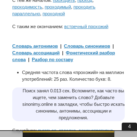
С тем же началом:
проходить
,
проход
,
проходимость
,
проходимый
,
проходить
параллельно
,
проходной
С таким же окончанием:
встречный прохожий
Словарь антонимов
|
Словарь синонимов
|
Словарь ассоциаций
|
Фонетический разбор
слова
|
Разбор по составу
Средняя частота слова «прохожий» на миллион
употреблений: 25 раз. Количество букв: 8.
Поиск занял 0.013 сек. Вспомните, как часто вы
ищете, чем заменить слово? Добавьте
sinonimy.online в закладки, чтобы быстро искать
синонимы, антонимы, ассоциации и
предложения.
4
Случайное:
пугаться
,
отделка
,
демонстративно