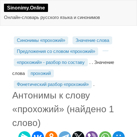
Sinonimy.Online
Онлайн-словарь русского языка и синонимов
Синонимы «прохожий»
Значение слова
Предложения со словом «прохожий»
«прохожий» - разбор по составу
. . Значение
слова
прохожий
Фонетический разбор «прохожий»
.
Антонимы к слову
«прохожий» (найдено 1
слово)