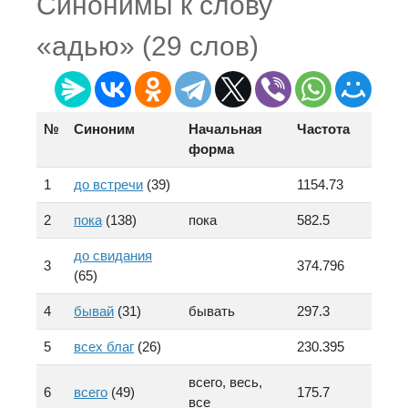
Синонимы к слову
«адью» (29 слов)
№
Синоним
Начальная
Частота
форма
1
до встречи
(39)
1154.73
2
пока
(138)
пока
582.5
до свидания
3
374.796
(65)
4
бывай
(31)
бывать
297.3
5
всех благ
(26)
230.395
всего, весь,
6
всего
(49)
175.7
все