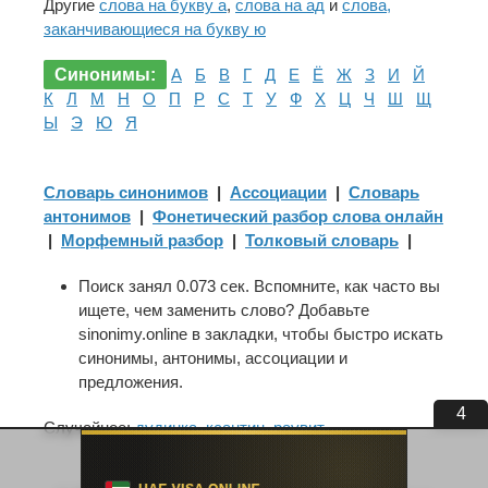
Другие
слова на букву а
,
слова на ад
и
слова,
заканчивающиеся на букву ю
Синонимы:
А
Б
В
Г
Д
Е
Ё
Ж
З
И
Й
К
Л
М
Н
О
П
Р
С
Т
У
Ф
Х
Ц
Ч
Ш
Щ
Ы
Э
Ю
Я
Словарь синонимов
|
Ассоциации
|
Словарь
антонимов
|
Фонетический разбор слова онлайн
|
Морфемный разбор
|
Толковый словарь
|
Поиск занял 0.073 сек. Вспомните, как часто вы
ищете, чем заменить слово? Добавьте
sinonimy.online в закладки, чтобы быстро искать
синонимы, антонимы, ассоциации и
предложения.
4
Случайное:
дудинка
,
ксантин
,
раувит