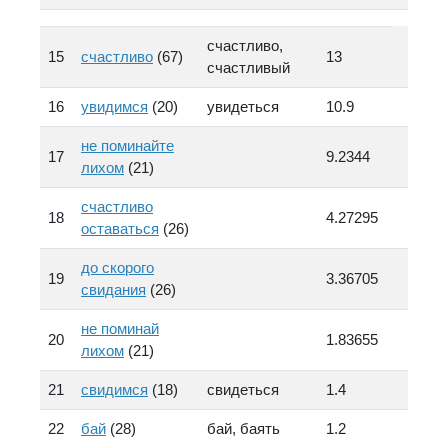
счастливо,
15
счастливо
(67)
13
счастливый
16
увидимся
(20)
увидеться
10.9
не поминайте
17
9.2344
лихом
(21)
счастливо
18
4.27295
оставаться
(26)
до скорого
19
3.36705
свидания
(26)
не поминай
20
1.83655
лихом
(21)
21
свидимся
(18)
свидеться
1.4
22
бай
(28)
бай, баять
1.2