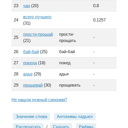
23
чао
(20)
0.8
всего лучшего
24
0.1257
(31)
прости-прощай
прости-
25
-
(21)
прощать
26
бай-бай
(25)
бай-бай
-
27
покеда
(18)
покед
-
28
адье
(29)
адья
-
29
прощевай
(30)
прощевать
-
Не нашли нужный синоним?
Значение слова
Антонимы «адью»
Распечатать
/
Скачать
Рифмы