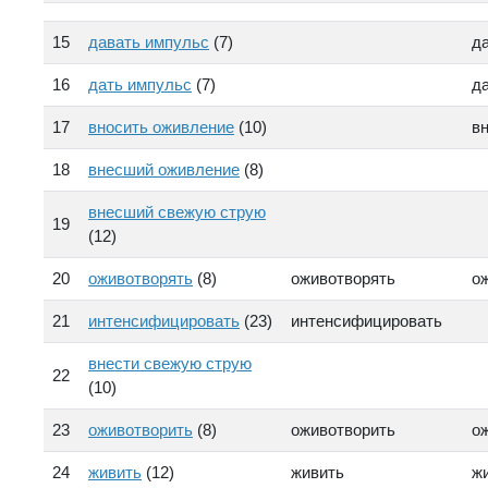
15
давать импульс
(7)
д
16
дать импульс
(7)
д
17
вносить оживление
(10)
в
18
внесший оживление
(8)
внесший свежую струю
19
(12)
20
оживотворять
(8)
оживотворять
о
21
интенсифицировать
(23)
интенсифицировать
внести свежую струю
22
(10)
23
оживотворить
(8)
оживотворить
о
24
живить
(12)
живить
ж