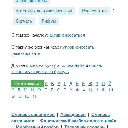
Значение слова
Антонимы «активизировать»
Распечатать
/
Скачать
Рифмы
.
С тем же началом:
активизироваться
С таким же окончанием:
импровизировать
,
реквизировать
Другие
слова на букву а
,
слова на ак
и
слова,
заканчивающиеся на букву ь
Синонимы:
А
Б
В
Г
Д
Е
Ё
Ж
З
И
Й
К
Л
М
Н
О
П
Р
С
Т
У
Ф
Х
Ц
Ч
Ш
Щ
Ы
Э
Ю
Я
Словарь синонимов
|
Ассоциации
|
Словарь
антонимов
|
Фонетический разбор слова онлайн
|
Морфемный разбор
|
Толковый словарь
|