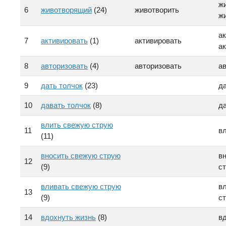
ж
6
животворящий
(24)
животворить
ж
а
7
активировать
(1)
активировать
а
8
авторизовать
(4)
авторизовать
а
9
дать толчок
(23)
д
10
давать толчок
(8)
д
влить свежую струю
11
в
(11)
вносить свежую струю
в
12
(9)
с
вливать свежую струю
в
13
(9)
с
14
вдохнуть жизнь
(8)
в