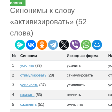
слова.
Синонимы к слову
«активизировать» (52
слова)
№
Синоним
Исходная форма
Н
1
усилить
(33)
усилить
у
2
стимулировать
(28)
стимулировать
с
3
усиливать
(37)
усиливать
у
4
оживить
(53)
оживить
о
5
оживлять
(51)
оживлять
о