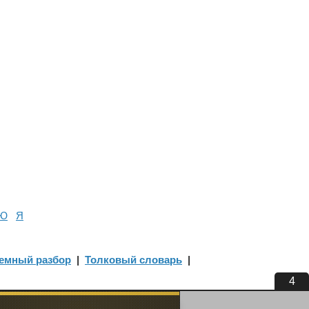
Ю
Я
емный разбор
|
Толковый словарь
|
4
ладки, чтобы быстро искать синонимы,