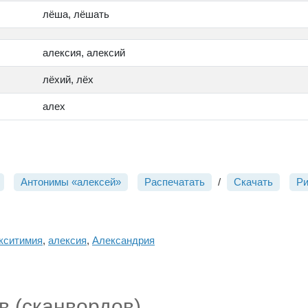
лёша, лёшать
алексия, алексий
лёхий, лёх
алех
Антонимы «алексей»
Распечатать
/
Скачать
Р
кситимия
,
алексия
,
Александрия
в (сканвордов)