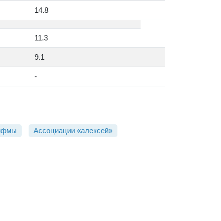
14.8
11.3
9.1
-
ифмы
Ассоциации «алексей»