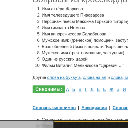
Имя актёра Жаркова
Имя телеведущего Пивоварова
Персонаж пьесы Максима Горького "Егор Б
Имя гимнаста Немова
Имя кинорежиссёра Балабанова
Мужское имя: (греческое) помощник, засту
Возлюбленный Лизы в повести "Барышня-к
Мужское имя (греч. помощник, заступник)
Один из русских царей
Фильм Виталия Мельникова "Царевич …"
Другие
слова на букву а
,
слова на ал
и
слова, 
Синонимы:
А
Б
В
Г
Д
Е
Ё
Ж
З
И
Словарь синонимов
|
Ассоциации
|
Словар
Средняя частота слова «алексей» на миллио
Поиск занял 0.14 сек. Вспомните, как част