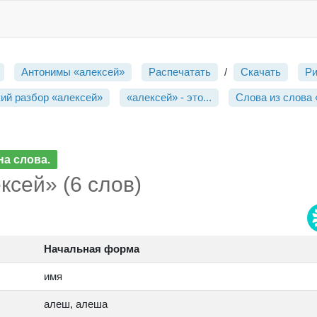
Антонимы «алексей»
Распечатать
/
Скачать
Р
ий разбор «алексей»
«алексей» - это...
Слова из слова 
а слова.
ксей» (6 слов)
Начальная форма
имя
алеш, алеша