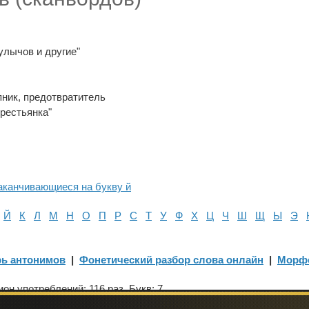
улычов и другие"
пник, предотвратитель
рестьянка"
заканчивающиеся на букву й
Й
К
Л
М
Н
О
П
Р
С
Т
У
Ф
Х
Ц
Ч
Ш
Щ
Ы
Э
ь антонимов
|
Фонетический разбор слова онлайн
|
Морф
н употреблений: 116 раз. Букв: 7.
о вы ищете, чем заменить слово? Добавьте sinonimy.online в зак