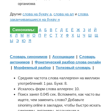
организма
Другие
слова на букву а
,
слова на ал
и
слова,
заканчивающиеся на букву н
Синонимы:
А
Б
В
Г
Д
Е
Ё
Ж
З
И
Й
К
Л
М
Н
О
П
Р
С
Т
У
Ф
Х
Ц
Ч
Ш
Щ
Ы
Э
Ю
Я
Словарь синонимов
|
Ассоциации
|
Словарь
антонимов
|
Фонетический разбор слова онлайн
|
Морфемный разбор
|
Толковый словарь
|
Средняя частота слова «аллерген» на миллион
употреблений: 1 раз. Букв: 8.
Искалось форм слова аллерген: 10.
Поиск занял 0.045 сек. Вспомните, как часто вы
ищете, чем заменить слово? Добавьте
sinonimy.online в закладки, чтобы быстро искать
синонимы, антонимы, ассоциации и