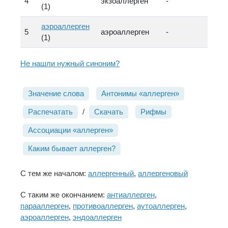
4
экзоаллерген
-
(1)
аэроаллерген
5
аэроаллерген
-
(1)
Не нашли нужный синоним?
Значение слова
Антонимы «аллерген»
Распечатать
/
Скачать
Рифмы
Ассоциации «аллерген»
Каким бывает аллерген?
С тем же началом:
аллергенный
,
аллергеновый
С таким же окончанием:
антиаллерген
,
парааллерген
,
противоаллерген
,
аутоаллерген
,
аэроаллерген
,
эндоаллерген