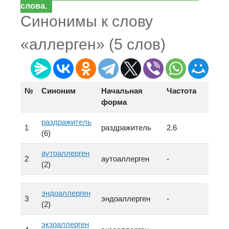
слова.
Синонимы к слову
«аллерген» (5 слов)
№
Синоним
Начальная
Частота
форма
раздражитель
1
раздражитель
2.6
(6)
аутоаллерген
2
аутоаллерген
-
(2)
эндоаллерген
3
эндоаллерген
-
(2)
экзоаллерген