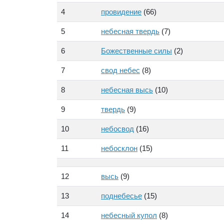
4
провидение
(66)
5
небесная твердь
(7)
6
Божественные силы
(2)
7
свод небес
(8)
8
небесная высь
(10)
9
твердь
(9)
10
небосвод
(16)
11
небосклон
(15)
12
высь
(9)
13
поднебесье
(15)
14
небесный купол
(8)