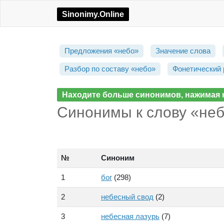
Sinonimy.Online
Предложения «небо»
Значение слова
Разбор по составу «небо»
Фонетический 
Находите больше синонимов, нажимая н
Синонимы к слову «неб
№
Синоним
1
бог
(298)
2
небесный свод
(2)
3
небесная лазурь
(7)