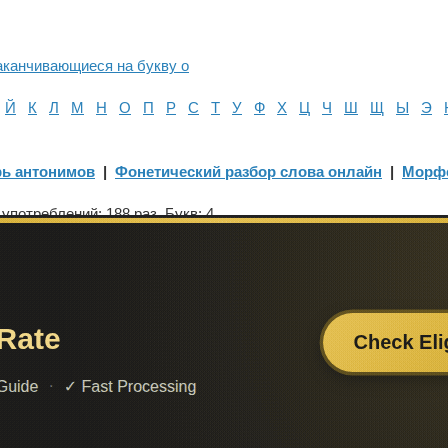
аканчивающиеся на букву о
Й
К
Л
М
Н
О
П
Р
С
Т
У
Ф
Х
Ц
Ч
Ш
Щ
Ы
Э
ь антонимов
|
Фонетический разбор слова онлайн
|
Морф
потреблений: 188 раз. Букв: 4.
то вы ищете, чем заменить слово? Добавьте sinonimy.online в за
ийся
,
доскребавший
а и проверки слов
rt@sinonimy.online
 из открытых источников и может быть некорректной. Используя да