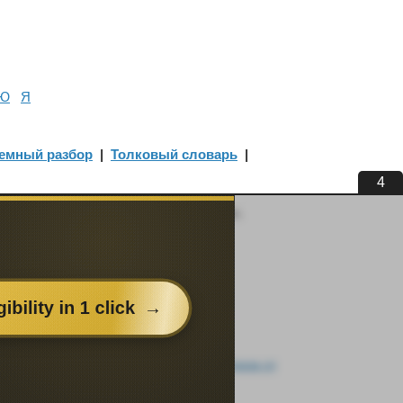
Ю
Я
емный разбор
|
Толковый словарь
|
4
кладки, чтобы быстро искать синонимы,
нный сайт, вы принимаете условия «
Отказа от