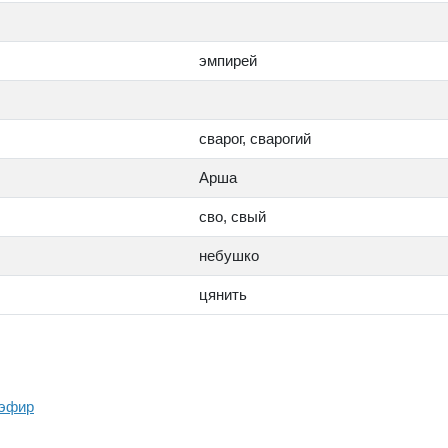
эмпирей
сварог, сварогий
Арша
сво, свый
небушко
цянить
эфир