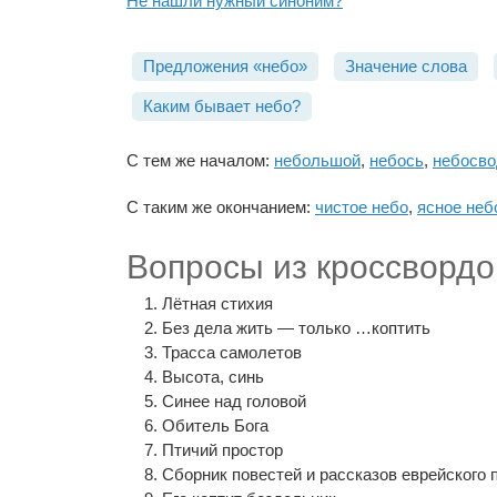
Не нашли нужный синоним?
Предложения «небо»
Значение слова
Каким бывает небо?
С тем же началом:
небольшой
,
небось
,
небосво
С таким же окончанием:
чистое небо
,
ясное неб
Вопросы из кроссвордо
Лётная стихия
Без дела жить — только …коптить
Трасса самолетов
Высота, синь
Синее над головой
Обитель Бога
Птичий простор
Сборник повестей и рассказов еврейского