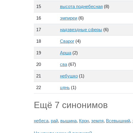
15
высота поднебесная
(8)
16
эмпиреи
(6)
17
надзвездные сферы
(6)
18
Сварог
(4)
19
Арша
(2)
20
сва
(67)
21
небушко
(1)
22
цянь
(1)
Ещё 7 синонимов
небеса
,
рай
,
вышина
,
Крон
,
земля
,
Всевышний
,