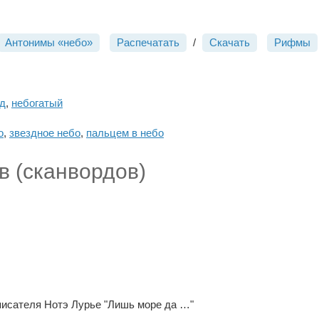
Антонимы «небо»
Распечатать
/
Скачать
Рифмы
д
,
небогатый
о
,
звездное небо
,
пальцем в небо
в (сканвордов)
 писателя Нотэ Лурье "Лишь море да …"