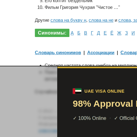
Его коптит бездельник
Фильм Григория Чухрая "Чистое …"
Другие
слова на букву н
,
слова на не
и
слова, з
Синонимы:
А
Б
В
Г
Д
Е
Ё
Ж
З
И
Словарь синонимов
|
Ассоциации
|
Словар
Средняя частота слова «небо» на миллион у
Поиск занял 0.042 сек. Вспомните, как час
антонимы, ассоциации и предложения.
Случайное:
уровень образования
,
заматывающ
© 2012 — 2026 / Sinonimy.Online — сервис поиск
С вопросами и предложениями пишите на
suppo
Информация, представленная на сайте, собрана
ответственности
».