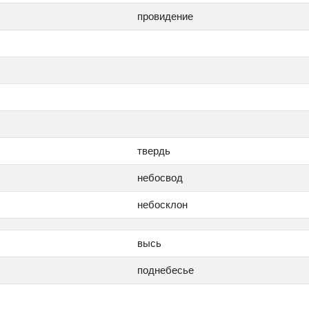
провидение
твердь
небосвод
небосклон
высь
поднебесье