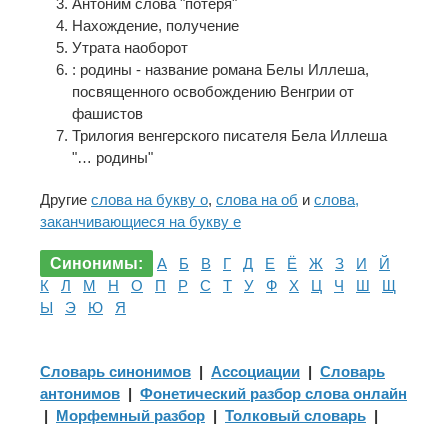
Антоним слова "потеря"
Нахождение, получение
Утрата наоборот
: родины - название романа Белы Иллеша,
посвященного освобождению Венгрии от
фашистов
Трилогия венгерского писателя Бела Иллеша
"… родины"
Другие
слова на букву о
,
слова на об
и
слова,
заканчивающиеся на букву е
Синонимы:
А
Б
В
Г
Д
Е
Ё
Ж
З
И
Й
К
Л
М
Н
О
П
Р
С
Т
У
Ф
Х
Ц
Ч
Ш
Щ
Ы
Э
Ю
Я
Словарь синонимов
|
Ассоциации
|
Словарь
антонимов
|
Фонетический разбор слова онлайн
|
Морфемный разбор
|
Толковый словарь
|