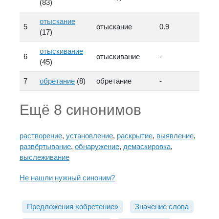
(83)
отыскание
5
отыскание
0.9
(17)
отыскивание
6
отыскивание
-
(45)
7
обретание
(8)
обретание
-
Ещё 8 синонимов
растворение
,
установление
,
раскрытие
,
выявление
,
развёртывание
,
обнаружение
,
демаскировка
,
выслеживание
Не нашли нужный синоним?
Предложения «обретение»
Значение слова