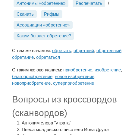
Антонимы «обретение»
Распечатать
/
Скачать
Рифмы
Ассоциации «обретение»
Каким бывает обретение?
С тем же началом:
обретать
,
обретший
,
обретенный
,
обретание
,
обретаться
С таким же окончанием:
приобретение
,
изобретение
,
благоприобретение
,
новое изобретение
,
новоприобретение
,
суперприобретение
Вопросы из кроссвордов
(сканвордов)
Антоним слова "утрата"
Пьеса молдавского писателя Иона Друцэ