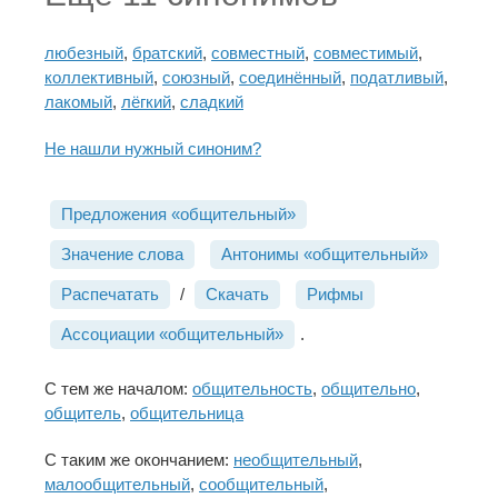
любезный
,
братский
,
совместный
,
совместимый
,
коллективный
,
союзный
,
соединённый
,
податливый
,
лакомый
,
лёгкий
,
сладкий
Не нашли нужный синоним?
Предложения «общительный»
Значение слова
Антонимы «общительный»
Распечатать
/
Скачать
Рифмы
Ассоциации «общительный»
.
С тем же началом:
общительность
,
общительно
,
общитель
,
общительница
С таким же окончанием:
необщительный
,
малообщительный
,
сообщительный
,