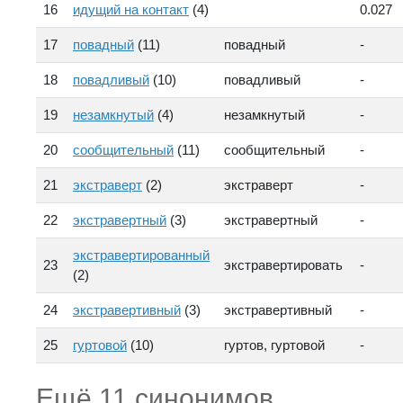
16
идущий на контакт
(4)
0.027
17
повадный
(11)
повадный
-
18
повадливый
(10)
повадливый
-
19
незамкнутый
(4)
незамкнутый
-
20
сообщительный
(11)
сообщительный
-
21
экстраверт
(2)
экстраверт
-
22
экстравертный
(3)
экстравертный
-
экстравертированный
23
экстравертировать
-
(2)
24
экстравертивный
(3)
экстравертивный
-
25
гуртовой
(10)
гуртов, гуртовой
-
Ещё 11 синонимов