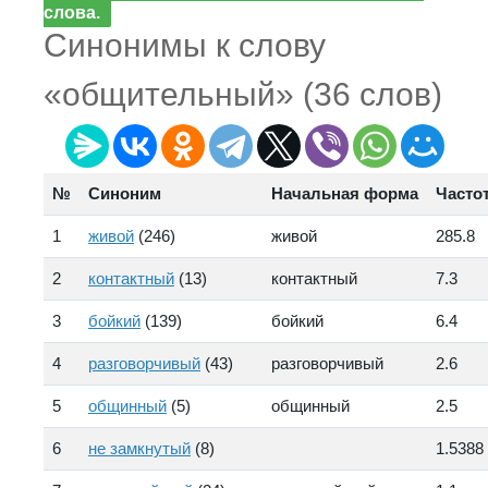
слова.
Синонимы к слову
«общительный» (36 слов)
№
Синоним
Начальная форма
Часто
1
живой
(246)
живой
285.8
2
контактный
(13)
контактный
7.3
3
бойкий
(139)
бойкий
6.4
4
разговорчивый
(43)
разговорчивый
2.6
5
общинный
(5)
общинный
2.5
6
не замкнутый
(8)
1.5388