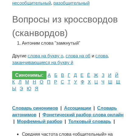
несообщительный
,
разобщительный
Вопросы из кроссвордов
(сканвордов)
Антоним слова "замкнутый"
Другие
слова на букву о
,
слова на об
и
слова,
заканчивающиеся на букву й
Синонимы:
А
Б
В
Г
Д
Е
Ё
Ж
З
И
Й
К
Л
М
Н
О
П
Р
С
Т
У
Ф
Х
Ц
Ч
Ш
Щ
Ы
Э
Ю
Я
Словарь синонимов
|
Ассоциации
|
Словарь
антонимов
|
Фонетический разбор слова онлайн
|
Морфемный разбор
|
Толковый словарь
|
Средняя частота слова «общительный» на