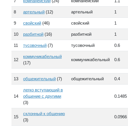
7
компанейский
(24)
компанейский
1.1
8
артельный
(12)
артельный
1
9
свойский
(46)
свойский
1
10
разбитной
(16)
разбитной
1
11
тусовочный
(7)
тусовочный
0.6
коммуникабельный
12
коммуникабельный
0.6
(17)
13
общежительный
(7)
общежительный
0.4
легко вступающий в
14
общение с другими
0.1485
(3)
склонный к общению
15
0.0966
(3)