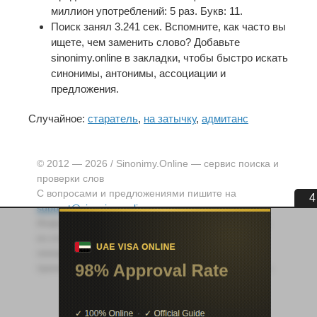
миллион употреблений: 5 раз. Букв: 11.
Поиск занял 3.241 сек. Вспомните, как часто вы
ищете, чем заменить слово? Добавьте
sinonimy.online в закладки, чтобы быстро искать
синонимы, антонимы, ассоциации и
предложения.
Случайное:
старатель
,
на затычку
,
адмитанс
© 2012 — 2026 / Sinonimy.Online — сервис поиска и
проверки слов
С вопросами и предложениями пишите на
4
support@sinonimy.online
Информация, представленная на сайте, собрана
из открытых источников и может быть
некорректной. Используя данный сайт, вы
принимаете условия «
Отказа от ответственности
».