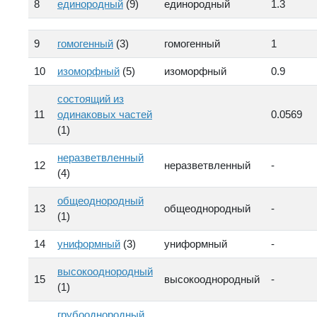
8
единородный
(9)
единородный
1.3
9
гомогенный
(3)
гомогенный
1
10
изоморфный
(5)
изоморфный
0.9
состоящий из
11
одинаковых частей
0.0569
(1)
неразветвленный
12
неразветвленный
-
(4)
общеоднородный
13
общеоднородный
-
(1)
14
униформный
(3)
униформный
-
высокооднородный
15
высокооднородный
-
(1)
грубооднородный