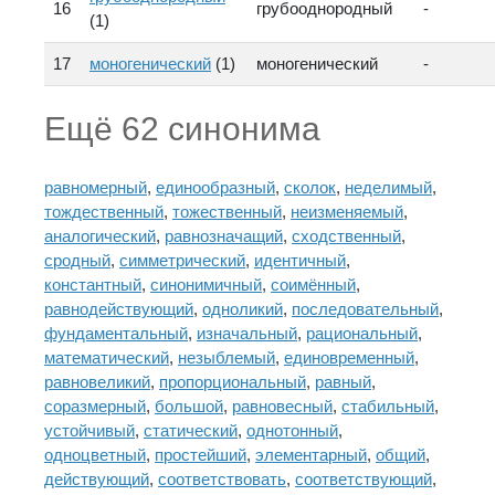
16
грубооднородный
-
(1)
17
моногенический
(1)
моногенический
-
Ещё 62 синонима
равномерный
,
единообразный
,
сколок
,
неделимый
,
тождественный
,
тожественный
,
неизменяемый
,
аналогический
,
равнозначащий
,
сходственный
,
сродный
,
симметрический
,
идентичный
,
константный
,
синонимичный
,
соимённый
,
равнодействующий
,
одноликий
,
последовательный
,
фундаментальный
,
изначальный
,
рациональный
,
математический
,
незыблемый
,
единовременный
,
равновеликий
,
пропорциональный
,
равный
,
соразмерный
,
большой
,
равновесный
,
стабильный
,
устойчивый
,
статический
,
однотонный
,
одноцветный
,
простейший
,
элементарный
,
общий
,
действующий
,
соответствовать
,
соответствующий
,