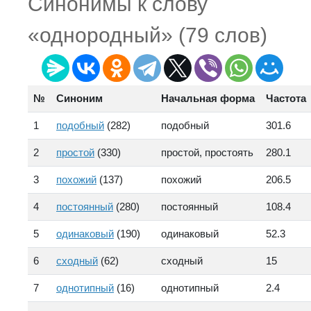
Синонимы к слову
«однородный» (79 слов)
№
Синоним
Начальная форма
Частота
1
подобный
(282)
подобный
301.6
2
простой
(330)
простой, простоять
280.1
3
похожий
(137)
похожий
206.5
4
постоянный
(280)
постоянный
108.4
5
одинаковый
(190)
одинаковый
52.3
6
сходный
(62)
сходный
15
7
однотипный
(16)
однотипный
2.4