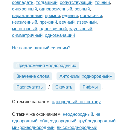
совпадать
,
тогдашний
,
сопутствующий
,
точный
,
синхронный
,
одновременный
,
ровный
,
параллельный
,
прямой
,
единый
,
согласный
,
неизменный
,
прежний
,
вечный
,
извечный
,
монотонный
,
однозвучный
,
заунывный
,
симметричный
,
однозначащий
Не нашли нужный синоним?
Предложения «однородный»
Значение слова
Антонимы «однородный»
Распечатать
/
Скачать
Рифмы
.
С тем же началом:
однородный по составу
С таким же окончанием:
неоднородный
,
не
однородный
,
общеоднородный
,
грубооднородный
,
микронеоднородный
,
высокооднородный