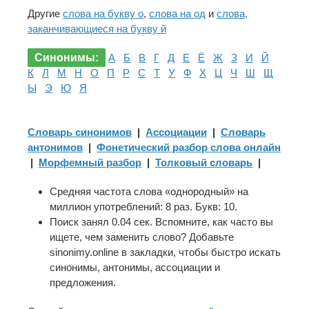
Другие
слова на букву о
,
слова на од
и
слова,
заканчивающиеся на букву й
Синонимы:
А
Б
В
Г
Д
Е
Ё
Ж
З
И
Й
К
Л
М
Н
О
П
Р
С
Т
У
Ф
Х
Ц
Ч
Ш
Щ
Ы
Э
Ю
Я
Словарь синонимов
|
Ассоциации
|
Словарь
антонимов
|
Фонетический разбор слова онлайн
|
Морфемный разбор
|
Толковый словарь
|
Средняя частота слова «однородный» на
миллион употреблений: 8 раз. Букв: 10.
Поиск занял 0.04 сек. Вспомните, как часто вы
ищете, чем заменить слово? Добавьте
sinonimy.online в закладки, чтобы быстро искать
синонимы, антонимы, ассоциации и
предложения.