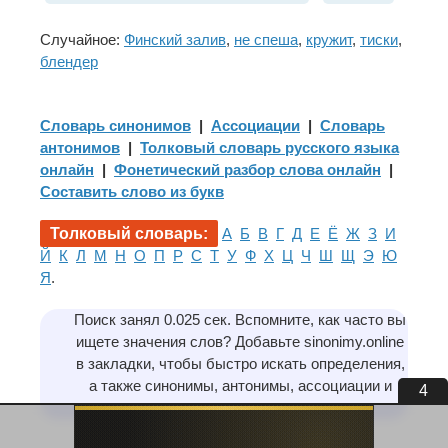
Случайное:
Финский залив
,
не спеша
,
кружит
,
тиски
,
блендер
Словарь синонимов
|
Ассоциации
|
Словарь
антонимов
|
Толковый словарь русского языка
онлайн
|
Фонетический разбор слова онлайн
|
Составить слово из букв
Толковый словарь:
А
Б
В
Г
Д
Е
Ё
Ж
З
И
Й
К
Л
М
Н
О
П
Р
С
Т
У
Ф
Х
Ц
Ч
Ш
Щ
Э
Ю
Я
.
Поиск занял 0.025 сек. Вспомните, как часто вы
ищете значения слов? Добавьте sinonimy.online
в закладки, чтобы быстро искать определения,
а также синонимы, антонимы, ассоциации и
4
предложения.