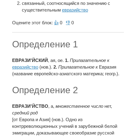
связанный, соотносящийся по значению с
существительным
евразийство
Оцените этот блок:
👍
0
👎
0
Определение 1
ЕВРАЗИ'ЙСКИЙ
, ая, ое.
1.
Прилагательное к
евразийство
(нов.).
2.
Прилагательное к
Евразия
(название европейско-азиатского материка; геогр.).
Определение 2
ЕВРАЗИ'ЙСТВО
, а,
множественное число
нет,
средний род
[от Европа и Азия] (нов.).
Одно из
контрреволюционных учений в зарубежной белой
эмиграции, доказывающее своеобразие русской